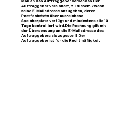
Mail an den Auftraggeber versenden.Der
Auftraggeber versichert, zu diesem Zweck
seine E-Mailadresse anzugeben, deren
Postfachstets über ausreichend
Speicherplatz verfügt und mindestens alle 10
Tage kontrolliert wird.Die Rechnung gilt mit
der Übersendung an die E-Mailadresse des
Auftraggebers als zugestellt.Der
Auftraggeber ist für die Rechtmäßigkeit
sämtlicher Inhalte seiner Webseiten und
Printprodukteallein verantwortlich. Das gilt
für alle Inhalte, unabhängig davon, ob er sie
selbst erstellt hat odersie von Dritten erstellt
wurden. Der Auftraggeber stellt dem
Mediengestalter im Rahmen der Bestel-lung,
auch wenn er storniert oder gekündigt sein
sollte, von allen Ansprüchen Dritter frei, die
wegender Verletzung von Rechten oder
gesetzlichen Bestimmungen entstehen
können. Ferner wird derMediengestalter von
den Kosten zur notwendigen
Rechtsverteidigung freigestellt. Der
Auftragge-ber ist verpflichtet, den
Mediengestalter nach Treu und Glauben mit
Informationen und Unterlagenbei der
Rechtsverteidigung gegenüber Dritten zu
unterstützen. Vor der Abnahme der