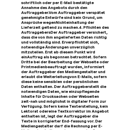
schriftlich oder per E-Mail bestätigte
Annahme des Angebots durch den
Auftraggeber.Vom Auftraggeber verspätet
genehmigte Entwürfe sind kein Grund, um
Ansprüche wegenNichteinhaltung der
Lieferzeit geltend zu machen.​
4. Pflichten des
Auftraggebers
Der Auftraggeber versichert,
dass die von ihm angelieferten Daten richtig
und vollständig sind. Erverpflichtet sich,
notwendige Änderungen unverzüglich
mitzuteilen. Erst ab diesem Punkt wird
einAuftrag als begonnen betrachtet. Sofern
Dritte bei der Bearbeitung der Webseite oder
Printmedienbeauftragt wurden, informiert
der Auftraggeber den Mediengestalter und
erlaubt die Weiterleitungvon E-Mails, sofern
diese keine sensiblen oder persönlichen
Daten enthalten. Der Auftraggeberstellt die
notwendigen Daten, wie einzupflegende
Inhalte für Drucksachen oder Webseiten
zeit-nah und möglichst in digitaler Form zur
Verfügung. Sofern keine Texterstellung, kein
Lektorat odereine Textkorrektur im Angebot
enthalten ist, legt der Auftraggeber die
Texte in korrigierter End-fassung vor. Der
Mediengestalter darf die Rechnung per E-