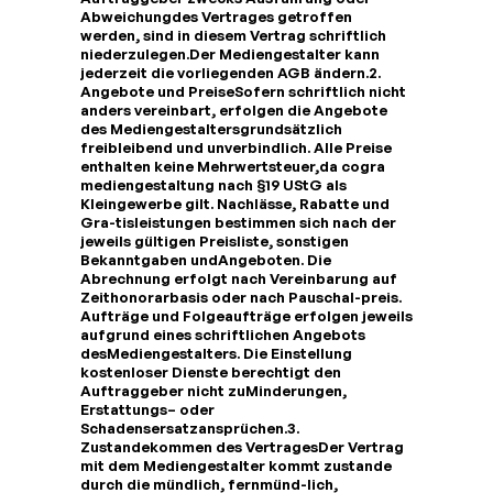
Abweichungdes Vertrages getroffen
werden, sind in diesem Vertrag schriftlich
niederzulegen.Der Mediengestalter kann
jederzeit die vorliegenden AGB ändern.​
2.
Angebote und Preise
Sofern schriftlich nicht
anders vereinbart, erfolgen die Angebote
des Mediengestaltersgrundsätzlich
freibleibend und unverbindlich. Alle Preise
enthalten keine Mehrwertsteuer,da cogra
mediengestaltung nach §19 UStG als
Kleingewerbe gilt. Nachlässe, Rabatte und
Gra-tisleistungen bestimmen sich nach der
jeweils gültigen Preisliste, sonstigen
Bekanntgaben undAngeboten. Die
Abrechnung erfolgt nach Vereinbarung auf
Zeithonorarbasis oder nach Pauschal-preis.
Aufträge und Folgeaufträge erfolgen jeweils
aufgrund eines schriftlichen Angebots
desMediengestalters. Die Einstellung
kostenloser Dienste berechtigt den
Auftraggeber nicht zuMinderungen,
Erstattungs– oder
Schadensersatzansprüchen.​
3.
Zustandekommen des Vertrages
Der Vertrag
mit dem Mediengestalter kommt zustande
durch die mündlich, fernmünd-lich,